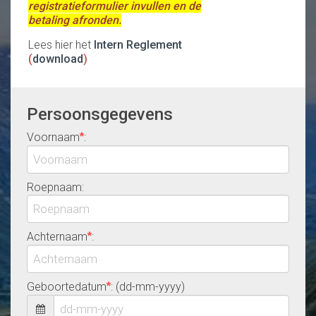
registratieformulier invullen en de
betaling afronden.
Lees hier het
Intern Reglement
(
download
)
Persoonsgegevens
Voornaam
:
*
Roepnaam:
Achternaam
:
*
Geboortedatum
: (dd-mm-yyyy)
*