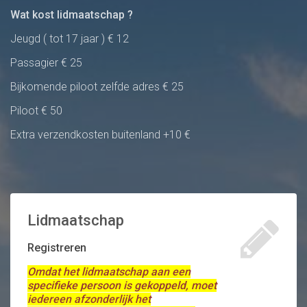
Wat kost lidmaatschap ?
Jeugd ( tot 17 jaar ) € 12
Passagier € 25
Bijkomende piloot zelfde adres € 25
Piloot € 50
Extra verzendkosten buitenland +10 €
Lidmaatschap
Registreren
Omdat het lidmaatschap aan een
specifieke persoon is gekoppeld, moet
iedereen afzonderlijk het